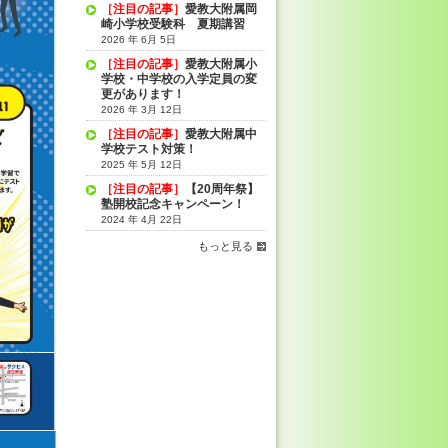
［注目の記事］
愛教大附属岡
崎小学校受験科 夏期講習
2026 年 6月 5日
［注目の記事］
愛教大附属小
学校・中学校の入学定員の変
更があります！
2026 年 3月 12日
［注目の記事］
愛教大附属中
学校テスト対策！
2025 年 5月 12日
［注目の記事］
【20周年祭】
塾開校記念キャンペーン！
2024 年 4月 22日
もっと見る