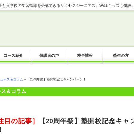
と入学後の学習指導を受講できるサクセスジーニアス。WiLLキッズも併設
コース紹介
保護者の声
校舎情報
塾生の方
ュース＆コラム
» 【20周年祭】塾開校記念キャンペーン！
ース＆コラム
注目の記事］
【20周年祭】塾開校記念キャ
！