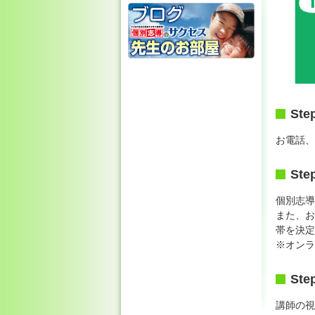
Ste
お電話、
St
個別志導
また、お
帯を決定
※オンラ
St
講師の視