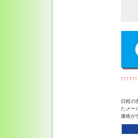
↑↑↑↑↑↑
日程の
たメー
連絡が