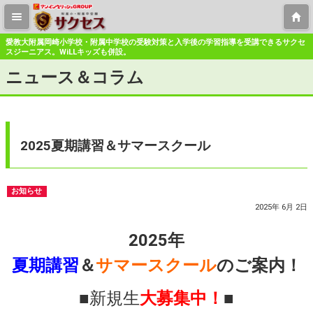
愛教大附属岡崎小学校・附属中学校の受験対策と入学後の学習指導を受講できるサクセ
スジーニアス。WiLLキッズも併設。
ニュース＆コラム
2025夏期講習＆サマースクール
お知らせ
2025年 6月 2日
2025年
夏期講習
＆
サマースクール
のご案内！
■新規生
大募集中！
■