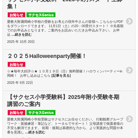
集！
お知らせ
サクセスGenius
愛教大附属岡崎小学校の受験をお考えの現年中さんの皆様へ こちらからPDF
をダウンロードできます。 11月1日（土）の20：00受付スタート！ ※先着順
でのお申込みとなります。ご案内をお読みいただきお申込み下さい。 お申
込
…続きを読む
2025 年 10月 20日
２０２５Halloweenparty開催！
お知らせ
☆★毎年大好評☆★ １０月１９日（日）無料開催！ハロウィンパーティーin
岡崎！ お申し込みはこちら
[記事を見る]
2025 年 9月 22日
【サクセス小学受験科】2025年附小受験冬期
講習のご案内
お知らせ
サクセスGenius
愛教大附属岡崎小学校受験はサクセスにお任せください。 行動観察グループ
ワーク・面接練習・筆記など、トータルでサポート！ 父母講座で保護者様の
不安も解消できます。 前期・後期は基礎的な力から、より実践的な問題や本
番を意識し
…続きを読む