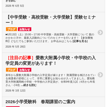
きを読む
2026 年 6月 5日
【中学受験・高校受験・大学受験】受験セミナ
ー！
ブログ
お知らせ
■6月13日（土）15:00～17:00 中学受験・高校受験・大学受験について 親の
かかわり方や、最新入試動向についてのセミナーを行います！ 【参加費無
料】どなたでもご参加いただけます。 お申込みはこちら
[記事を見る]
2026 年 5月 28日
［注目の記事］
愛教大附属小学校・中学校の入
学定員の変更があります！
ブログ
お知らせ
来年から愛教大附属小学校の入学定員が減ります！ 附属受験を検討されてい
る保護者の皆様にとって、非常に重要なお知らせが入ってきました。愛知教
育大学附属岡崎小学校・中学校の入学定員が、令和9年度入試（4月から年長
さん・小6生
…続きを読む
2026 年 3月 12日
2026小学受験科 春期講習のご案内