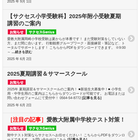
2025 年 9月 1日
【サクセス小学受験科】2025年附小受験夏期
講習のご案内
お知らせ
サクセスGenius
愛教大附属岡崎小学校受験は夏からが本番です！ まだ受験対策をしていない
方、まだ間に合います。 行動観察グループワーク・面接練習・筆記など、ト
ータルでサポートします！ こちらからPDFをダウンロードできます。 ※9:00
～
…続きを読む
2025 年 6月 2日
2025夏期講習＆サマースクール
お知らせ
2025年 夏期講習＆サマースクールのご案内！ ■新規生大募集中！■ 小学生
用・中学生用のご案内はこちらからダウンロードが可能です。 お電話または
問い合わせフォームにて受付中！ 0564‐54‐8772
[記事を見る]
2025 年 6月 2日
［注目の記事］
愛教大附属中学校テスト対策！
お知らせ
サクセスGenius
附中テスト対策ならサクセスへお任せください！ こちらからPDFをダウンロ
ードできます。 お問い合わせはこちら
[記事を見る]