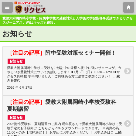
愛教大附属岡崎小学校・附属中学校の受験対策と入学後の学習指導を受講できるサクセ
スジーニアス。WiLLキッズも併設。
お知らせ
［注目の記事］
附中受験対策セミナー開催！
お知らせ
愛教大附属岡崎中学校に受験をご検討中の皆様へ 附中に強いサクセスが、今
やるべき受験対策についてお話しします！ ■7月5日（日）10:30～12:00 ■サ
クセス岡崎校 学年問いません！ご興味ある方は是非ご参加ください！
…続
きを読む
2026 年 6月 27日
［注目の記事］
愛教大附属岡崎小学校受験科
夏期講習
お知らせ
2026附小受験科 夏期講習のご案内 現年長さんで愛教大附属岡崎小学校に受
験予定のお子様向け こちらからPDFをダウンロードできます。 ※満席の為、
11:00～のみ【増枠決定！】 お早めにお申込みください！ お申込みはこ
…続