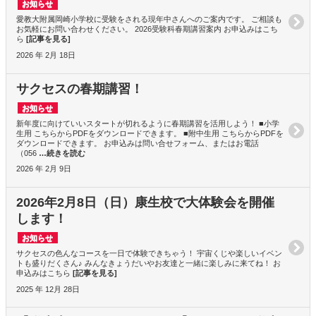
お知らせ
愛教大附属岡崎小学校に受験をされる現年中さんへのご案内です。 ご相談も
お気軽にお問い合わせください。 2026受験科春期講習案内 お申込みはこち
ら
[記事を見る]
2026 年 2月 18日
サクセスの春期講習！
お知らせ
新年度に向けていいスタートが切れるように春期講習を活用しよう！ ■小学
生用 こちらからPDFをダウンロードできます。 ■附中生用 こちらからPDFを
ダウンロードできます。 お申込みは問い合せフォーム、またはお電話
（056
…続きを読む
2026 年 2月 9日
2026年2月8日（日）康生校で大体験会を開催
します！
お知らせ
サクセスの色んなコースを一日で体験できちゃう！ 宇宙くじや楽しいイベン
トも盛りだくさん♪ みんなきょうだいやお友達と一緒に楽しみに来てね！ お
申込みはこちら
[記事を見る]
2025 年 12月 28日