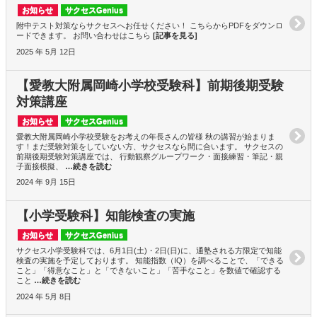
お知らせ
サクセスGenius
附中テスト対策ならサクセスへお任せください！ こちらからPDFをダウンロ
ードできます。 お問い合わせはこちら
[記事を見る]
2025 年 5月 12日
【愛教大附属岡崎小学校受験科】前期後期受験
対策講座
お知らせ
サクセスGenius
愛教大附属岡崎小学校受験をお考えの年長さんの皆様 秋の講習が始まりま
す！まだ受験対策をしていない方、サクセスなら間に合います。 サクセスの
前期後期受験対策講座では、 行動観察グループワーク・面接練習・筆記・親
子面接模擬、
…続きを読む
2024 年 9月 15日
【小学受験科】知能検査の実施
お知らせ
サクセスGenius
サクセス小学受験科では、6月1日(土)・2日(日)に、通塾される方限定で知能
検査の実施を予定しております。 知能指数（IQ）を調べることで、「できる
こと」「得意なこと」と「できないこと」「苦手なこと」を数値で確認する
こと
…続きを読む
2024 年 5月 8日