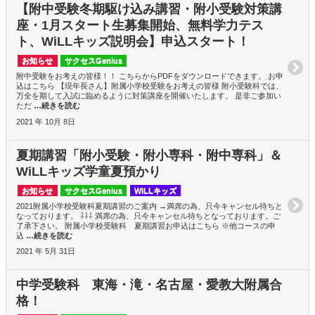
【附中受験冬期駆け込み講習・附小受験対策講
座・1月スタート生募集開始、無料学力テス
ト、WiLLキッズ説明会】申込スタート！
お知らせ
サクセスGenius
附中受験をお考えの皆様！！ こちらからPDFをダウンロードできます。 お申
込はこちら 【現年長さん】附属小学校受験をお考えの皆様 附小受験科では、
万全を期して入試に臨めるように対策講座を開催いたします。 是非ご参加い
ただ
…続きを読む
2021 年 10月 8日
夏期講習「附小受験・附小専科・附中専科」＆
WiLLキッズ学童夏預かり
お知らせ
サクセスGenius
WiLLキッズ
2021附属小学校受験科夏期講習のご案内 →満席の為、只今キャンセル待ちと
なっております。 ⇩⇩⇩ 満席の為、只今キャンセル待ちとなっております。ご
了承下さい。 附属小学校受験科 夏期講習お申込はこちら ※他コースの申
込
…続きを読む
2021 年 5月 31日
中学受験科 東海・滝・名古屋・愛教大附属合
格！