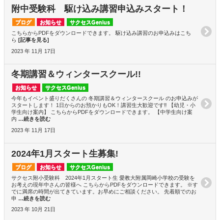
附中受験科 駆け込み講習申込みスタート！
ブログ
お知らせ
サクセスGenius
こちらからPDFをダウンロードできます。 駆け込み講習のお申込みはこち
ら
[記事を見る]
2023 年 11月 17日
冬期講習＆ウィンタースクール!!
お知らせ
サクセスGenius
今年もイベント盛りだくさんの 冬期講習＆ウィンタースクール のお申込みが
スタートします！ 1日からのお預かりもOK！講習生大歓迎です‼ 【幼児・小
学生向け案内】 こちらからPDFをダウンロードできます。 【中学生向け案
内
…続きを読む
2023 年 11月 17日
2024年1月スタート生募集!
ブログ
お知らせ
サクセスGenius
サクセス附小受験科 2024年1月スタート生 愛教大附属岡崎小学校の受験を
お考えの現年中さんの皆様へ こちらからPDFをダウンロードできます。 ※す
でに満席の時間が出てきています。お早めにご相談ください。 先着順でのお
申
…続きを読む
2023 年 10月 21日