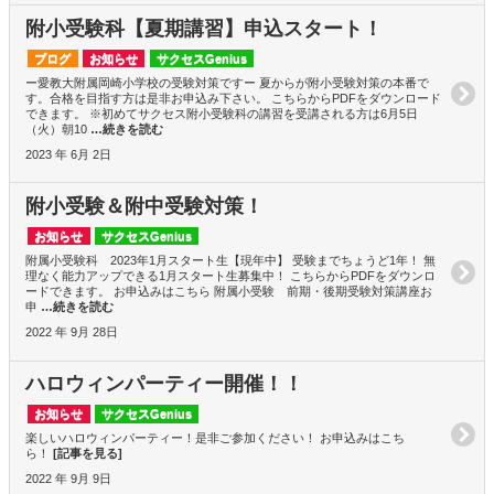
附小受験科【夏期講習】申込スタート！
ブログ
お知らせ
サクセスGenius
ー愛教大附属岡崎小学校の受験対策ですー 夏からが附小受験対策の本番で
す。合格を目指す方は是非お申込み下さい。 こちらからPDFをダウンロード
できます。 ※初めてサクセス附小受験科の講習を受講される方は6月5日
（火）朝10
…続きを読む
2023 年 6月 2日
附小受験＆附中受験対策！
お知らせ
サクセスGenius
附属小受験科 2023年1月スタート生【現年中】 受験までちょうど1年！ 無
理なく能力アップできる1月スタート生募集中！ こちらからPDFをダウンロ
ードできます。 お申込みはこちら 附属小受験 前期・後期受験対策講座お
申
…続きを読む
2022 年 9月 28日
ハロウィンパーティー開催！！
お知らせ
サクセスGenius
楽しいハロウィンパーティー！是非ご参加ください！ お申込みはこち
ら！
[記事を見る]
2022 年 9月 9日