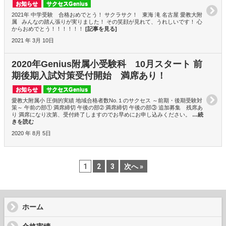
お知らせ
サクセスGenius
2021年 中学受験 合格おめでとう！ サクラサク！ 東海 滝 名古屋 愛教大附
属 みんなの踏ん張りが実りました！ その笑顔が見れて、うれしいです！ 心
からおめでとう！！！！！！
[記事を見る]
2021 年 3月 10日
2020年Genius附属小受験科 10月スタート 前
期後期入試対策受付開始 満席あり！
お知らせ
サクセスGenius
愛教大附属小 圧倒的実績 地域合格者数No.１のサクセス ～前期・後期受験対
策～ 午前の部① 満席締切 午後の部➁ 満席締切 午後の部③ 追加募集 残席あ
り 満席になり次第、受付終了しますのでお早めにお申し込みください。
…続
きを読む
2020 年 8月 5日
1
2
3
次へ »
ホーム