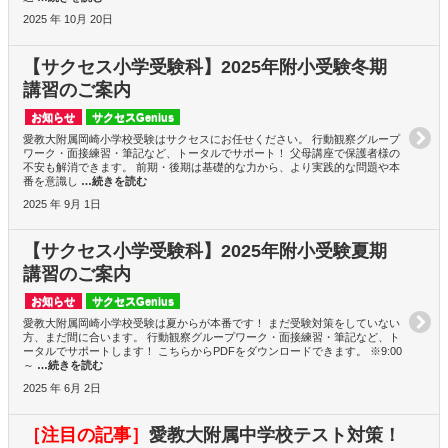
2025 年 10月 20日
【サクセス小学受験科】2025年附小受験冬期
講習のご案内
お知らせ
サクセスGenius
愛教大附属岡崎小学校受験はサクセスにお任せください。 行動観察グループ
ワーク・面接練習・筆記など、トータルでサポート！ 父母講座で保護者様の
不安も解消できます。 前期・後期は基礎的な力から、より実践的な問題や本
番を意識し
…続きを読む
2025 年 9月 1日
【サクセス小学受験科】2025年附小受験夏期
講習のご案内
お知らせ
サクセスGenius
愛教大附属岡崎小学校受験は夏からが本番です！ まだ受験対策をしていない
方、まだ間に合います。 行動観察グループワーク・面接練習・筆記など、ト
ータルでサポートします！ こちらからPDFをダウンロードできます。 ※9:00
～
…続きを読む
2025 年 6月 2日
［注目の記事］
愛教大附属中学校テスト対策！