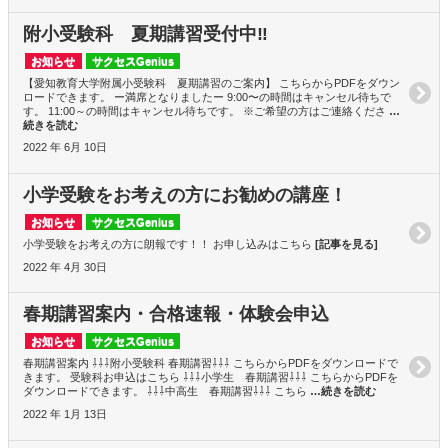
附小受験科 夏期講習受付中‼
お知らせ
サクセスGenius
【愛知教育大学附属小受験科 夏期講習のご案内】 こちらからPDFをダウン
ロードできます。 ー満席となりましたー 9:00〜の時間はキャンセル待ちで
す。 11:00～の時間はキャンセル待ちです。 ※ご希望の方はご連絡くださ
…
続きを読む
2022 年 6月 10日
小学受験をお考えの方にお勧めの講座！
お知らせ
サクセスGenius
小学受験をお考えの方に朗報です！！ お申し込みはこちら
[記事を見る]
2022 年 4月 30日
春期講習案内・合格速報・体験会申込
お知らせ
サクセスGenius
春期講習案内 ⇩⇩⇩附小受験科 春期講習⇩⇩⇩ こちらからPDFをダウンロードで
きます。 受験科お申込はこちら ⇩⇩⇩小学生 春期講習⇩⇩⇩ こちらからPDFを
ダウンロードできます。 ⇩⇩⇩中高生 春期講習⇩⇩⇩ こちら
…続きを読む
2022 年 1月 13日