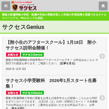
愛教大附属岡崎小学校・附属中学校の受験対策と入学後の学習指導を受講できるサクセ
スジーニアス。WiLLキッズも併設。
サクセスGenius
【附小生のアフタースクール】1月18日 附小
サクセス説明会開催！
お知らせ
サクセスGenius
愛教大学附属岡崎小学校専用のアフタースクールです！ お申込みはこちら ※
別日での面談も承ります。ご相談ください。
[記事を見る]
2025 年 12月 9日
サクセス小学受験科 2026年1月スタート生募
集！
お知らせ
サクセスGenius
愛教大附属岡崎小学校の受験をお考えの現年中さんの皆様へ こちらからPDF
をダウンロードできます。 11月1日（土）の20：00受付スタート！ ※先着順
でのお申込みとなります。ご案内をお読みいただきお申込み下さい。 お申
込
…続きを読む