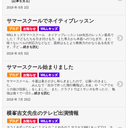
[記事を見る]
2018 年 9月 2日
サマースクールでネイティブレッスン
ブログ
お知らせ
WiLLキッズ
WiLLキッズサマースクール ネイティブレッスン Lee先生のレッスン最高で
した！ 子どもたちを引き付ける力、また導入から本題へのつなぎ方、また
様々なレベルの対応力などなど、題材はもとより教務力のかなりある先生で
す。子ど
…続きを読む
2018 年 8月 3日
サマースクール始まりました
ブログ
お知らせ
WiLLキッズ
サマースクール、今週は暑さが少し和らぎましたので、公園へ行きまし
た。 みんなで「自分で作った飛行機飛ばし大会」や「ペアでセ
ミの抜け殻探し」をしました。 また、クラフトではミサンガを作ったり、 勉
強は個々で一日3
…続きを読む
2018 年 7月 25日
横峯吉文先生のテレビ出演情報
ブログ
お知らせ
WiLLキッズ
ヨコミネ式ってなぁに？ どんなことやるの？ サクセスWiLLキッズでは、ヨ