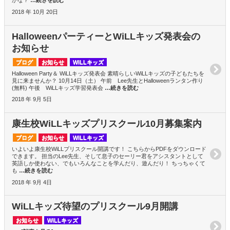
かな？
…続きを読む
2018 年 10月 20日
HalloweenパーティーとWiLLキッズ発表会の
お知らせ
ブログ
お知らせ
WiLLキッズ
Halloween Party＆ WiLLキッズ発表会 素晴らしいWiLLキッズの子どもたちを
見に来ませんか？ 10月14日（土） 午前 Lee先生とHalloweenランタン作り
(無料) 午後 WiLLキッズ学習発表会
…続きを読む
2018 年 9月 5日
康生校WiLLキッズプリスクール10月募集案内
ブログ
お知らせ
WiLLキッズ
いよいよ康生校WiLLプリスクール開講です！ こちらからPDFをダウンロード
できます。 担当のLee先生、そして息子のセーリー君をアシスタントとして
英語しか使わない、でもいろんなことを学んだり、遊んだり！ ちっちゃくて
も
…続きを読む
2018 年 9月 4日
WiLLキッズ待望のプリスクール9月開講
お知らせ
WiLLキッズ