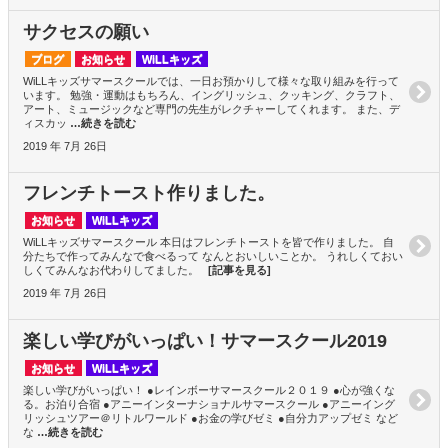
サクセスの願い
ブログ
お知らせ
WiLLキッズ
WiLLキッズサマースクールでは、一日お預かりして様々な取り組みを行って
います。 勉強・運動はもちろん、イングリッシュ、クッキング、クラフト、
アート、ミュージックなど専門の先生がレクチャーしてくれます。 また、デ
ィスカッ
…続きを読む
2019 年 7月 26日
フレンチトースト作りました。
お知らせ
WiLLキッズ
WiLLキッズサマースクール 本日はフレンチトーストを皆で作りました。 自
分たちで作ってみんなで食べるって なんとおいしいことか。 うれしくておい
しくてみんなお代わりしてました。
[記事を見る]
2019 年 7月 26日
楽しい学びがいっぱい！サマースクール2019
お知らせ
WiLLキッズ
楽しい学びがいっぱい！ ●レインボーサマースクール２０１９ ●心が強くな
る。お泊り合宿 ●アニーインターナショナルサマースクール ●アニーイング
リッシュツアー＠リトルワールド ●お金の学びゼミ ●自分力アップゼミ など
な
…続きを読む