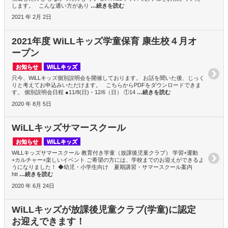
します。 こんな通い方があり
…続きを読む
2021 年 2月 2日
2021年度 WiLLキッズ学童保育 康生校４月オ
ープン
お知らせ
WiLLキッズ
只今、WiLLキッズ個別説明会を開催しております。 お話を聞いた後、じっく
りと考えてお申込みいただけます。 こちらからPDFをダウンロードできま
す。 個別説明会日程 ●11/8(日)・12/6（日） ①14
…続きを読む
2020 年 8月 5日
WiLLキッズサマースクール
お知らせ
WiLLキッズ
WiLLキッズサマースクール 教育付き学童（放課後児童クラブ） 学習+運動
+カルチャー+楽しいイベント ご希望の方には、学校までのお迎えができるよ
うになりました！ ◆幼児・小学生向け 夏期講習・サマースクール案内
htt
…続きを読む
2020 年 6月 24日
WiLLキッズが放課後児童クラブ(学童)に認定
お迎えできます！