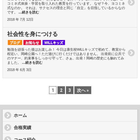
コミネ式体操・学習を取り入れた教育を行っています。 なぜ？今、ヨコミネ
式なのか。 それは、サクセスの理念と同じ「自立」を目指しているからなの
です。
…続きを読む
2018 年 7月 12日
社会性を身につける
ブログ
お知らせ
WiLLキッズ
勉強を頑張った後はお楽しみ！ 今日は康生校WiLLキッズで初めて、教室から
程近い、岡崎公園へ！ただ遊びに行くだけではありません。 出発前に公共で
のマナー、約束事をしっかり守って、さぁ、出発！岡崎の歴史にも触れてみ
ました。
…続きを読む
2018 年 6月 3日
1
2
3
次へ »
ホーム
合格実績
コース紹介