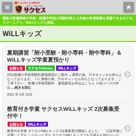
愛教大附属岡崎小学校・附属中学校の受験対策と入学後の学習指導を受講できるサクセ
スジーニアス。WiLLキッズも併設。
WiLLキッズ
夏期講習「附小受験・附小専科・附中専科」＆
WiLLキッズ学童夏預かり
お知らせ
サクセスGenius
WiLLキッズ
2021附属小学校受験科夏期講習のご案内 →満席の為、只今キャンセル待ちと
なっております。 ⇩⇩⇩ 満席の為、只今キャンセル待ちとなっております。ご
了承下さい。 附属小学校受験科 夏期講習お申込はこちら ※他コースの申
込
…続きを読む
2021 年 5月 31日
教育付き学童 サクセスWiLLキッズ 2次募集受
付中！
お知らせ
WiLLキッズ
教育付き学童 サクセスWiLLキッズ 2次募集受付開始しました。 公設学童に
当選した方も しなかった方も サクセスWiLLキッズでお子様をお預かりいた