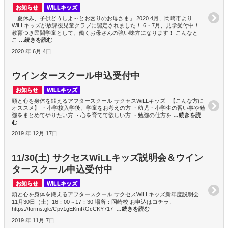
お知らせ
WiLLキッズ
「夏休み、子供どうしよ～とお困りのお母さま」 2020.4月、岡崎市より
WiLLキッズが放課後児童クラブに認定されました！ 6・7月、見学受付中！
教育つき民間学童として、働くお母さんの強い味方になります！ こんなと
こ
…続きを読む
2020 年 6月 4日
ウインタースクール申込受付中
お知らせ
WiLLキッズ
頭と心を身体を鍛えるアフタースクール サクセスWiLLキッズ 【こんな方に
オススメ】 ・小学校入学後、学童をお考えの方 ・幼児・小学生の習い事や勉
強をまとめてやりたい方 ・心を育てて欲しい方 ・勉強の仕方を
…続きを読
む
2019 年 12月 17日
11/30(土) サクセスWiLLキッズ説明会＆ウイン
タースクール申込受付中
お知らせ
WiLLキッズ
頭と心を身体を鍛えるアフタースクール サクセスWiLLキッズ新年度説明会
11月30日（土）16：00～17：30 場所：岡崎校 お申込はコチラ↓
https://forms.gle/Cpv1gEKmRGcCKY717
…続きを読む
2019 年 11月 7日