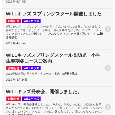
2019 年 6月 4日
WiLLキッズ スプリングスクール開催しました
お知らせ
WiLLキッズ
WiLLキッズ スプリングスクール たくさんの方々にご参加いただきまして、
ありがとうございました！ 今年は、お花見遠足をはじめ、クラフト・クッ
キング等たくさんの企画をして、みんなワクワクした一日を過ごしてく
…続
きを読む
2019 年 4月 24日
WiLLキッズスプリングスクール＆幼児・小学
生春期各コースご案内
お知らせ
WiLLキッズ
2019春期講習幼児・小学生各コースご案内
[記事を見る]
2019 年 3月 14日
WiLLキッズ発表会、開催しました。
お知らせ
WiLLキッズ
WiLLキッズ 発表会開催しました。 みんな、がんばったね。 お父さんお母
さんたちが見に来てくれたので嬉しくって嬉しくって。 やっぱり、パパママ
の力はすごいです。 きっと、いっぱい褒められていい日になったんじゃない